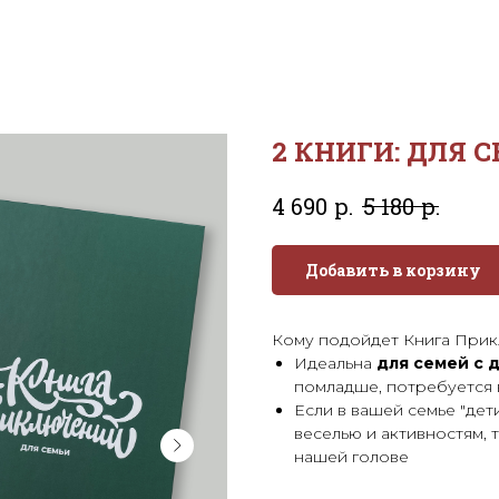
2 КНИГИ: ДЛЯ 
р.
р.
4 690
5 180
Добавить в корзину
Кому подойдет Книга Прик
Идеальна
для семей с 
помладше, потребуется 
Если в вашей семье "дети
веселью и активностям, 
нашей голове